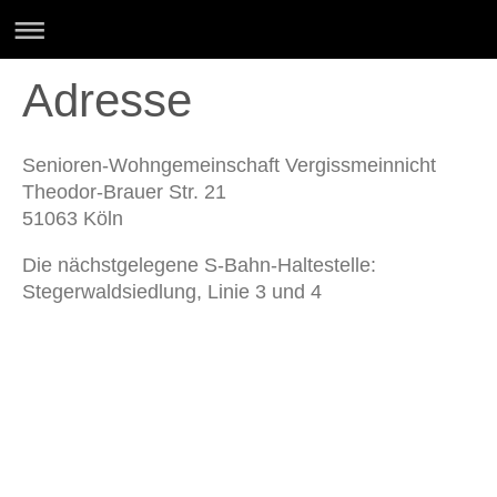
Adresse
Senioren-Wohngemeinschaft Vergissmeinnicht
Theodor-Brauer Str. 21
51063 Köln
Die nächstgelegene S-Bahn-Haltestelle:
Stegerwaldsiedlung, Linie 3 und 4