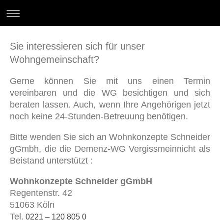
Sie interessieren sich für unser
Wohngemeinschaft?
Gerne können Sie mit uns einen Termin
vereinbaren und die WG besichtigen und sich
beraten lassen. Auch, wenn Ihre Angehörigen jetzt
noch keine 24-Stunden-Betreuung benötigen.
Bitte wenden Sie sich an Wohnkonzepte Schneider
gGmbh, die die Demenz-WG Vergissmeinnicht als
Beistand unterstützt :
Wohnkonzepte Schneider gGmbH
Regentenstr. 42
51063 Köln
Tel.
0221 – 120 805 0